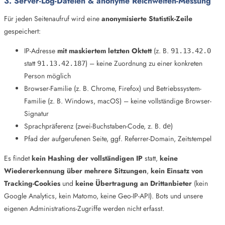
3. Server-Log-Dateien & anonyme Reichweiten-Messung
Für jeden Seitenaufruf wird eine
anonymisierte Statistik-Zeile
gespeichert:
IP-Adresse
mit maskiertem letzten Oktett
(z. B.
91.13.42.0
statt
) – keine Zuordnung zu einer konkreten
91.13.42.187
Person möglich
Browser-Familie (z. B. Chrome, Firefox) und Betriebssystem-
Familie (z. B. Windows, macOS) – keine vollständige Browser-
Signatur
Sprachpräferenz (zwei-Buchstaben-Code, z. B.
)
de
Pfad der aufgerufenen Seite, ggf. Referrer-Domain, Zeitstempel
Es findet
kein Hashing der vollständigen IP
statt,
keine
Wiedererkennung über mehrere Sitzungen
,
kein Einsatz von
Tracking-Cookies
und
keine Übertragung an Drittanbieter
(kein
Google Analytics, kein Matomo, keine Geo-IP-API). Bots und unsere
eigenen Administrations-Zugriffe werden nicht erfasst.