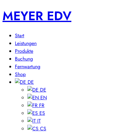
MEYER EDV
Start
Leistungen
Produkte
Buchung
Fernwartung
Shop
DE
DE
EN
FR
ES
IT
CS