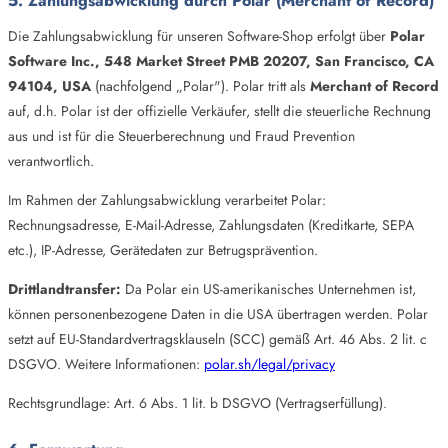
5. Zahlungsabwicklung durch Polar (Merchant of Record)
Die Zahlungsabwicklung für unseren Software-Shop erfolgt über
Polar
Software Inc., 548 Market Street PMB 20207, San Francisco, CA
94104, USA
(nachfolgend „Polar"). Polar tritt als
Merchant of Record
auf, d.h. Polar ist der offizielle Verkäufer, stellt die steuerliche Rechnung
aus und ist für die Steuerberechnung und Fraud Prevention
verantwortlich.
Im Rahmen der Zahlungsabwicklung verarbeitet Polar:
Rechnungsadresse, E-Mail-Adresse, Zahlungsdaten (Kreditkarte, SEPA
etc.), IP-Adresse, Gerätedaten zur Betrugsprävention.
Drittlandtransfer:
Da Polar ein US-amerikanisches Unternehmen ist,
können personenbezogene Daten in die USA übertragen werden. Polar
setzt auf EU-Standardvertragsklauseln (SCC) gemäß Art. 46 Abs. 2 lit. c
DSGVO. Weitere Informationen:
polar.sh/legal/privacy
Rechtsgrundlage: Art. 6 Abs. 1 lit. b DSGVO (Vertragserfüllung).