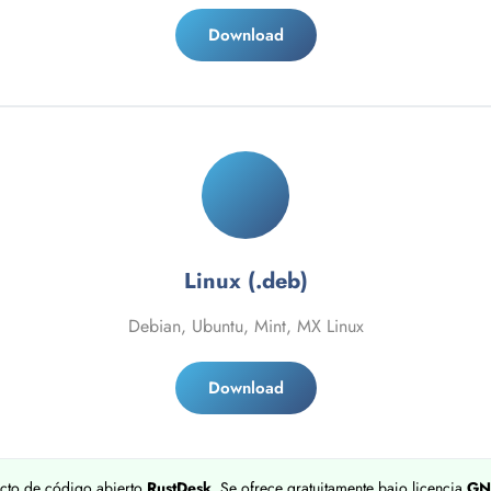
Download
Linux (.deb)
Debian, Ubuntu, Mint, MX Linux
Download
ecto de código abierto
RustDesk
. Se ofrece gratuitamente bajo licencia
GN