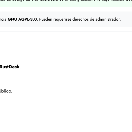
encia
GNU AGPL-3.0
. Pueden requerirse derechos de administrador.
RustDesk
.
blico.