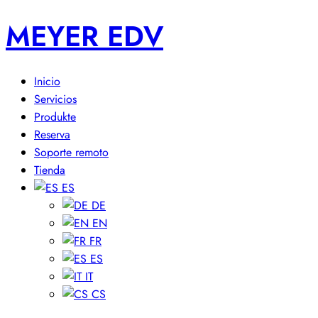
MEYER EDV
Inicio
Servicios
Produkte
Reserva
Soporte remoto
Tienda
ES
DE
EN
FR
ES
IT
CS