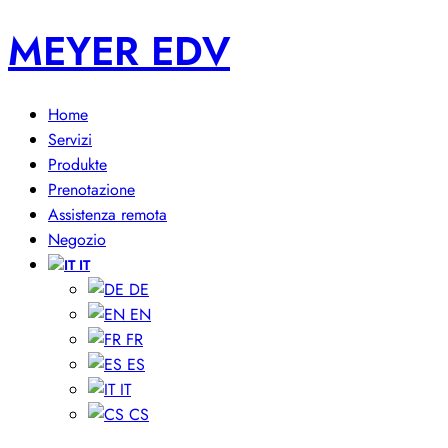
MEYER EDV
Home
Servizi
Produkte
Prenotazione
Assistenza remota
Negozio
IT
DE
EN
FR
ES
IT
CS